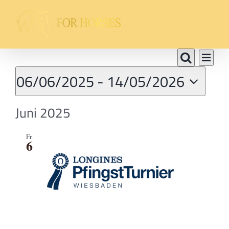
Zum
Inhalt
springen
Veranstaltungen
Vera
Veranst
Liste
Suche
Ansi
06/06/2025
 - 
14/05/2026
Suche
Navi
Datum
und
Juni 2025
wählen.
Ansicht
Fr.
Navigat
6