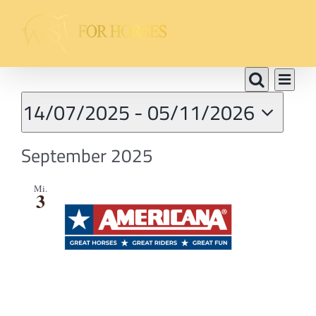
Zum
Inhalt
springen
Veranstaltungen
Vera
Veranst
Liste
Suche
Ansi
14/07/2025
 - 
05/11/2026
Suche
Navi
Datum
und
September 2025
wählen.
Ansicht
Mi.
Navigat
3