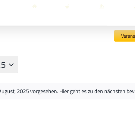
HOME
PRODUKTE
WISSEN
BER
Verans
25
August, 2025 vorgesehen. Hier geht es zu den
nächsten bev
Hinweis