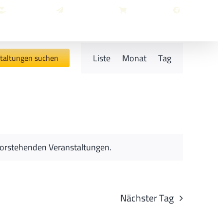
ATUNG
KONTAKT
ONLINE SHOP
| DE
Veranstaltung
Liste
Monat
Tag
taltungen suchen
Ansichten-
Navigation
orstehenden Veranstaltungen
.
Nächster Tag