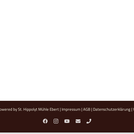
owered by St. Hippolyt Mühle Ebert |
Impressum
|
AGB
|
Datenschutzerklärung
|
Facebook
Instagram
YouTube
E-
Telefon
Mail