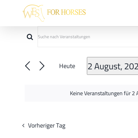
Zum
Inhalt
springen
Veranstaltungen
Bitte
Veranstaltungen
für
Schlüsselwort
Suche
eingeben.
2
Suche
2 August, 20
und
Heute
August,
nach
Veranstaltungen
Ansichten,
Datum
2025
Schlüsselwort.
wählen.
Navigation
Keine Veranstaltungen für 2 
Vorheriger Tag