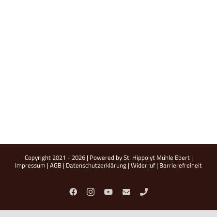
Copyright 2021 -
2026 | Powered by St. Hippolyt Mühle Ebert |
Impressum
|
AGB
|
Datenschutzerklärung
|
Widerruf
|
Barrierefreiheit
Facebook
Instagram
YouTube
E-
Telefon
Mail