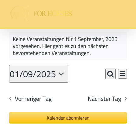
Zum
Inhalt
springen
Veranstaltungen
Keine Veranstaltungen für 1 September, 2025
für
vorgesehen. Hier geht es zu den
nächsten
Hinweis
bevorstehenden Veranstaltungen
.
1
September,
01/09/2025
Vera
Veranst
Tag
Suche
2025
Datum
Ansi
Suche
wählen.
Navi
Vorheriger Tag
Nächster Tag
und
Ansicht
Kalender abonnieren
Navigat